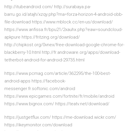
http://itubeandroid.com/ http://surabaya.pa-
barru.go.id/atajh/xzqy.php?ma=forza-horizon-4-android-obb-
file-download https://www.mblock.cc/en-us/download/
https://www.anfissa.fr/bpu21/2xauhx.php?eaw=soundcloud-
apkpure https://fritzing.org/download/
http://chipkost.org/0vnex/free-download-google-chrome-for-
blackberry-10.html http://fr.androware.org/apps/download-
tetherbot-android-for-android-29735.html
https://www.pcmag.com/article/362295/the-100-best-
android-apps https://facebook-
messenger.fr.softonic.com/android
https://www.epicgames.com/fortnite/fr/mobile/android
https://www.bignox.com/ https://teatv.net/download/
https://justgetflux.com/ https://me-download.wickr.com/
https://ikeymonitor.com/download