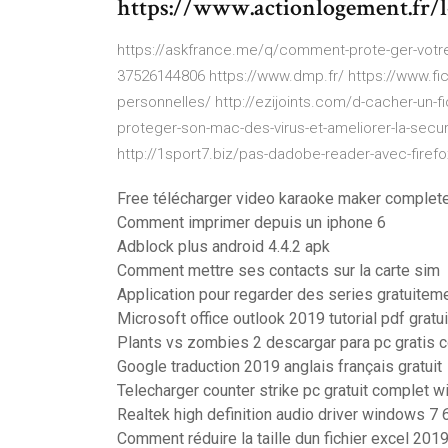
https://www.actionlogement.fr/l
https://askfrance.me/q/comment-prote-ger-votre-fi
37526144806 https://www.dmp.fr/ https://www.fi
personnelles/ http://ezijoints.com/d-cacher-un-f
proteger-son-mac-des-virus-et-ameliorer-la-secur
http://1sport7.biz/pas-dadobe-reader-avec-firefo
Free télécharger video karaoke maker complet
Comment imprimer depuis un iphone 6
Adblock plus android 4.4.2 apk
Comment mettre ses contacts sur la carte sim
Application pour regarder des series gratuiteme
Microsoft office outlook 2019 tutorial pdf gratu
Plants vs zombies 2 descargar para pc gratis 
Google traduction 2019 anglais français gratuit
Telecharger counter strike pc gratuit complet 
Realtek high definition audio driver windows 7 
Comment réduire la taille dun fichier excel 201