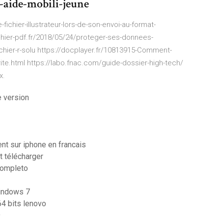
-aide-mobili-jeune
chier-illustrateur-lors-de-son-envoi-au-format-
chier-pdf.fr/2018/05/24/proteger-ses-donnees-
ichier-r-solu https://docplayer.fr/10813915-Comment-
ite.html https://labo.fnac.com/guide-dossier-high-tech/
x.
e version
nt sur iphone en francais
it télécharger
completo
windows 7
64 bits lenovo
9