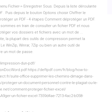
enu Fichier-> Enregistrer Sous. Depuis la liste déroulante
DF . Puis depuis le bouton Options choisir Chiffrer le
otéger un PDF - 4 étapes Comment déprotéger un PDF.
s sommes en train de consulter un fichier PDF et nous
téger vos dossiers et fichiers avec un mot de ...
ite, la plupart des outils de compression permet la
e WinZip, Winrar, 7Zip ou bien un autre outil de
re un mot de passe.
-limpression-dun-pdf/
ionDocWord.pdf https://deftpdf.com/fr/blog/how-to-
nect.fr/suite-office-supprimer-les-chemins-dimage-dans-
s/proteger-un-document-personnel-contre-le-plagiat-ou-le-
e.net/comment-proteger-fichier-excel/
3%A9ger-un-fichier-excel-7359d4ae-7213-4ac2-b058-