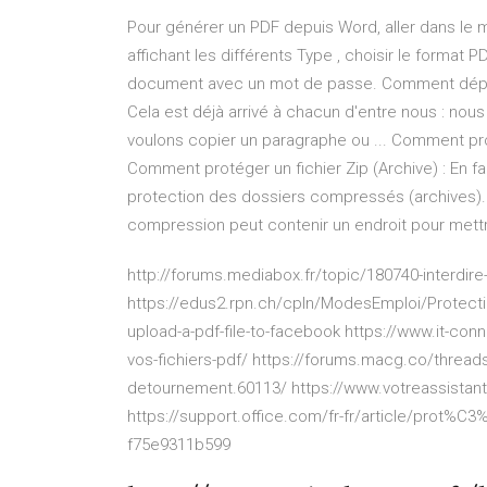
Pour générer un PDF depuis Word, aller dans le m
affichant les différents Type , choisir le format P
document avec un mot de passe. Comment dépr
Cela est déjà arrivé à chacun d'entre nous : nou
voulons copier un paragraphe ou ... Comment pro
Comment protéger un fichier Zip (Archive) : En fa
protection des dossiers compressés (archives). L
compression peut contenir un endroit pour mett
http://forums.mediabox.fr/topic/180740-interdire
https://edus2.rpn.ch/cpln/ModesEmploi/Protect
upload-a-pdf-file-to-facebook https://www.it-con
vos-fichiers-pdf/ https://forums.macg.co/thread
detournement.60113/ https://www.votreassistant
https://support.office.com/fr-fr/article/prot%C
f75e9311b599