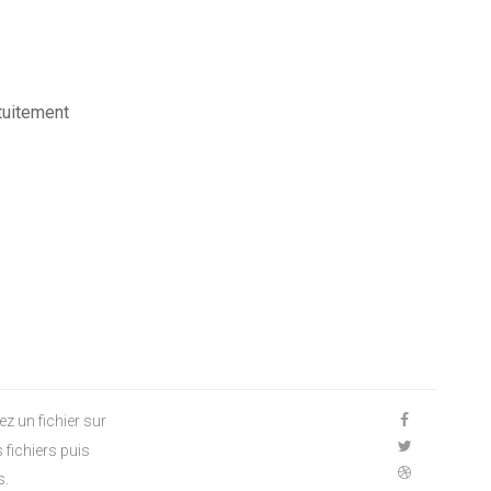
tuitement
z un fichier sur
 fichiers puis
s.