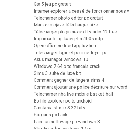
Gta 5 jeu pc gratuit
Internet explorer a cessé de fonctionner sous
Telecharger photo editor pc gratuit
Mac os mojave télécharger size
Télécharger plugin nexus fl studio 12 free
Imprimante hp laserjet m1005 mfp
Open office android application
Telecharger logiciel pour nettoyer pc
Asus manager windows 10
Windows 7 64 bits francais crack
Sims 3 suite de luxe kit
Comment gagner de largent sims 4
Comment ajouter une police décriture sur word
Telecharger nba live mobile basket-ball
Es file explorer pc to android
Camtasia studio 8 32 bits
Six guns pc hack
Faire un nettoyage pc windows 8
Vlc player for windows 10 pc