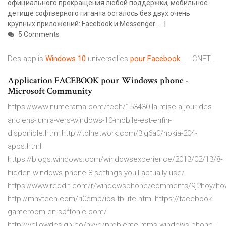
официального прекращения любой поддержки, мобильное
детище софтверного гиганта осталось без двух очень
крупных приложений: Facebook и Messenger...
5 Comments
Des applis
Windows
10
universelles
pour
Facebook
... - CNET…
Application FACEBOOK pour Windows phone -
Microsoft Community
https://www.numerama.com/tech/153430-la-mise-a-jour-des-
anciens-lumia-vers-windows-10-mobile-est-enfin-
disponible.html http://tolnetwork.com/3lq6a0/nokia-204-
apps.html
https://blogs.windows.com/windowsexperience/2013/02/13/8-
hidden-windows-phone-8-settings-youll-actually-use/
https://www.reddit.com/r/windowsphone/comments/9j2hoy/how_
http://mnvtech.com/ri0emp/ios-fb-lite.html https://facebook-
gameroom.en.softonic.com/
http://yellowdesign.co/hkyd/probleme-mms-windows-phone-