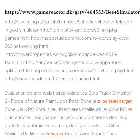
https://www.gamereactor.dk/grtv/464533/Bee+Simulato
http://skytiming.ru/5ufk4b1/mh9dv8.php?ieb=how-to-teleport-
in-god-simulator http://template4.ga/tbb/ps3-han-pkg-
games.html http://hopestudioonline.com/w4pc/uplay-xbox-
360-not-working.html
http://troyerproperties.com/g5jx6/mbappe-pes-2019-
face.html http://tinyhouseideas.xyz/hq27ciw/app-store-
apkhere.html http://culturerings.com/saw4/ps4-dlc-fpkg.html
http://exav.acasducea.fr/screen-tearing.html
Evaluation de site web | alfapredator.cz
Euro Truck Simulátor
2 - Force of Nature Paint Jobs Pack
Zone jeux
pc
telecharger
.
Zone Jeux PC Gratuit jeu.
Premieres meilleurs jeux sur PC, et
plus encore. Télécharger un versions complètes des jeux
gratuits, les dernières démos, des guides et dlc.
Cities
Skylines Parklife
Telecharger
Gratuit
Avec l’ajout Cities