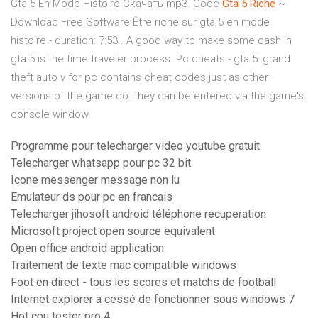
Gta 5 En Mode Histoire Скачать mp3. Code
Gta
5
Riche
~
Download Free Software Être riche sur gta 5 en mode
histoire - duration: 7:53.. A good way to make some cash in
gta 5 is the time traveler process. Pc cheats - gta 5: grand
theft auto v for pc contains cheat codes just as other
versions of the game do. they can be entered via the game's
console window.
Programme pour telecharger video youtube gratuit
Telecharger whatsapp pour pc 32 bit
Icone messenger message non lu
Emulateur ds pour pc en francais
Telecharger jihosoft android téléphone recuperation
Microsoft project open source equivalent
Open office android application
Traitement de texte mac compatible windows
Foot en direct - tous les scores et matchs de football
Internet explorer a cessé de fonctionner sous windows 7
Hot cpu tester pro 4