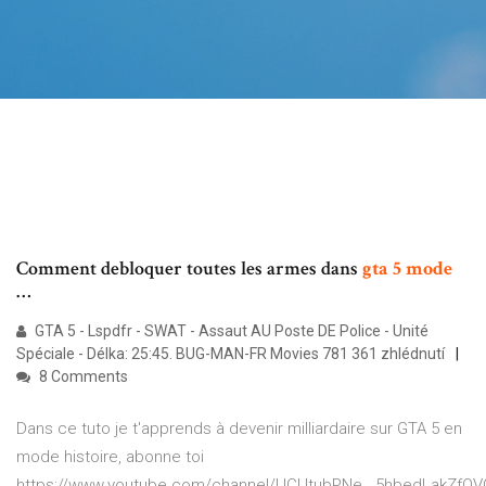
Comment debloquer toutes les armes dans
gta
5
mode
…
GTA 5 - Lspdfr - SWAT - Assaut AU Poste DE Police - Unité
Spéciale - Délka: 25:45. BUG-MAN-FR Movies 781 361 zhlédnutí
8 Comments
Dans ce tuto je t'apprends à devenir milliardaire sur GTA 5 en
mode histoire, abonne toi
https://www.youtube.com/channel/UCUtubPNe__5hbedLakZfOV