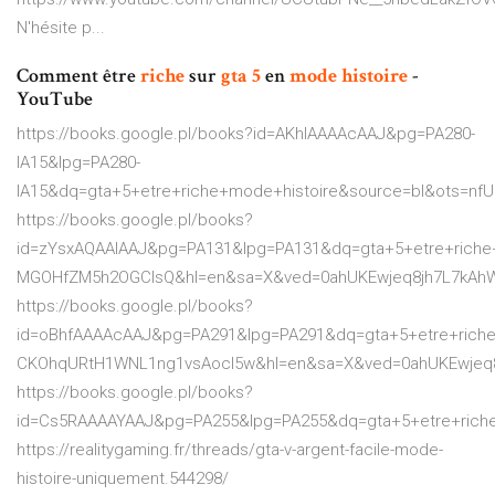
N'hésite p...
Comment être
riche
sur
gta
5
en
mode
histoire
-
YouTube
https://books.google.pl/books?id=AKhlAAAAcAAJ&pg=PA280-
IA15&lpg=PA280-
IA15&dq=gta+5+etre+riche+mode+histoire&source=bl&ots=
https://books.google.pl/books?
id=zYsxAQAAIAAJ&pg=PA131&lpg=PA131&dq=gta+5+etre+riche
MGOHfZM5h2OGCIsQ&hl=en&sa=X&ved=0ahUKEwjeq8jh7L7kAhW
https://books.google.pl/books?
id=oBhfAAAAcAAJ&pg=PA291&lpg=PA291&dq=gta+5+etre+riche
CKOhqURtH1WNL1ng1vsAocI5w&hl=en&sa=X&ved=0ahUKEwjeq8
https://books.google.pl/books?
id=Cs5RAAAAYAAJ&pg=PA255&lpg=PA255&dq=gta+5+etre+rich
https://realitygaming.fr/threads/gta-v-argent-facile-mode-
histoire-uniquement.544298/