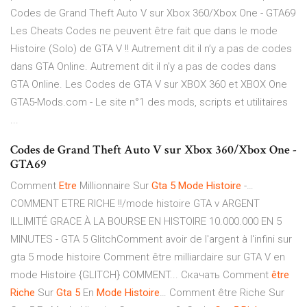
Codes de Grand Theft Auto V sur Xbox 360/Xbox One - GTA69
Les Cheats Codes ne peuvent être fait que dans le mode
Histoire (Solo) de GTA V !! Autrement dit il n’y a pas de codes
dans GTA Online. Autrement dit il n’y a pas de codes dans
GTA Online. Les Codes de GTA V sur XBOX 360 et XBOX One
GTA5-Mods.com - Le site n°1 des mods, scripts et utilitaires
...
Codes de Grand Theft Auto V sur Xbox 360/Xbox One -
GTA69
Comment
Etre
Millionnaire Sur
Gta
5
Mode
Histoire
-…
COMMENT ETRE RICHE !!/mode histoire GTA v ARGENT
ILLIMITÉ GRACE À LA BOURSE EN HISTOIRE 10.000.000 EN 5
MINUTES - GTA 5 GlitchComment avoir de l'argent à l'infini sur
gta 5 mode histoire Comment être milliardaire sur GTA V en
mode Histoire {GLITCH} COMMENT... Скачать Comment
être
Riche
Sur
Gta
5
En
Mode
Histoire
… Comment être Riche Sur