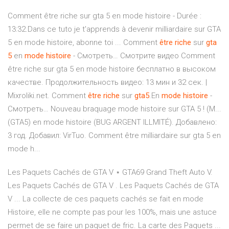
Comment être riche sur gta 5 en mode histoire - Durée :
13:32.Dans ce tuto je t'apprends à devenir milliardaire sur GTA
5 en mode histoire, abonne toi ... Comment
être
riche
sur
gta
5
en
mode
histoire
- Смотреть… Смотрите видео Comment
être riche sur gta 5 en mode histoire бесплатно в высоком
качестве. Продолжительность видео: 13 мин и 32 сек. |
Mixroliki.net. Comment
être
riche
sur
gta
5
.En
mode
histoire
-
Смотреть… Nouveau braquage mode histoire sur GTA 5 ! (M...
(GTA5) en mode histoire (BUG ARGENT ILLMITÉ). Добавлено:
3 год. Добавил: VirTuo. Comment être milliardaire sur gta 5 en
mode h...
Les Paquets Cachés de GTA V ⋆ GTA69 Grand Theft Auto V.
Les Paquets Cachés de GTA V . Les Paquets Cachés de GTA
V ... La collecte de ces paquets cachés se fait en mode
Histoire, elle ne compte pas pour les 100%, mais une astuce
permet de se faire un paquet de fric. La carte des Paquets ...