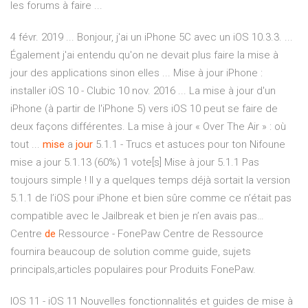
les forums à faire ...
4 févr. 2019 ... Bonjour, j'ai un iPhone 5C avec un iOS 10.3.3. ...
Également j'ai entendu qu'on ne devait plus faire la mise à
jour des applications sinon elles ... Mise à jour iPhone :
installer iOS 10 - Clubic 10 nov. 2016 ... La mise à jour d'un
iPhone (à partir de l'iPhone 5) vers iOS 10 peut se faire de
deux façons différentes. La mise à jour « Over The Air » : où
tout ...
mise
a
jour
5.1.1 - Trucs et astuces pour ton Nifoune
mise a jour 5.1.13 (60%) 1 vote[s] Mise à jour 5.1.1 Pas
toujours simple ! Il y a quelques temps déjà sortait la version
5.1.1 de l’iOS pour iPhone et bien sûre comme ce n’était pas
compatible avec le Jailbreak et bien je n’en avais pas…
Centre
de
Ressource - FonePaw
Centre de Ressource
fournira beaucoup de solution comme guide, sujets
principals,articles populaires pour Produits FonePaw.
IOS 11 - iOS 11 Nouvelles fonctionnalités et guides de mise à