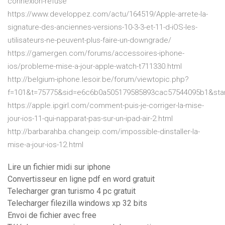
connexion-refuse
https://www.developpez.com/actu/164519/Apple-arrete-la-
signature-des-anciennes-versions-10-3-3-et-11-d-iOS-les-
utilisateurs-ne-peuvent-plus-faire-un-downgrade/
https://gamergen.com/forums/accessoires-iphone-
ios/probleme-mise-a-jour-apple-watch-t711330.html
http://belgium-iphone.lesoir.be/forum/viewtopic.php?
f=101&t=75775&sid=e6c6b0a505179585893cac57544095b1&sta
https://apple.ipgirl.com/comment-puis-je-corriger-la-mise-
jour-ios-11-qui-napparat-pas-sur-un-ipad-air-2.html
http://barbarahba.changeip.com/impossible-dinstaller-la-
mise-a-jour-ios-12.html
Lire un fichier midi sur iphone
Convertisseur en ligne pdf en word gratuit
Telecharger gran turismo 4 pc gratuit
Telecharger filezilla windows xp 32 bits
Envoi de fichier avec free