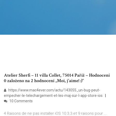
Atelier Sherfi – 11 villa Collet, 75014 Paříž – Hodnocení
0 založeno na 2 hodnocení „Moi, j'aime! :)“
https://www.mac4ever.com/actu/143055_un-bug-peut-
empecher-le-telechargement-et-les-maj-sur-l-app-store-ios
10 Comments
4 Raisons de ne pas installer iOS 10.3.3 et 9 raisons pour ...