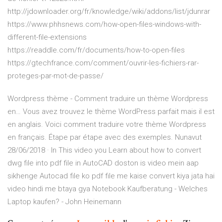
http://jdownloader.org/fr/knowledge/wiki/addons/list/jdunrar
https://www.phhsnews.com/how-open-files-windows-with-
different-file-extensions
https://readdle.com/fr/documents/how-to-open-files
https://gtechfrance.com/comment/ouvrir-les-fichiers-rar-
proteges-par-mot-de-passe/
Wordpress thème - Comment traduire un thème Wordpress
en…
Vous avez trouvez le thème WordPress parfait mais il est
en anglais. Voici comment traduire votre thème Wordpress
en français. Étape par étape avec des exemples.
Nunavut
28/06/2018 · In This video you Learn about how to convert
dwg file into pdf file in AutoCAD doston is video mein aap
sikhenge Autocad file ko pdf file me kaise convert kiya jata hai
video hindi me btaya gya
Notebook Kaufberatung - Welches
Laptop kaufen? - John Heinemann