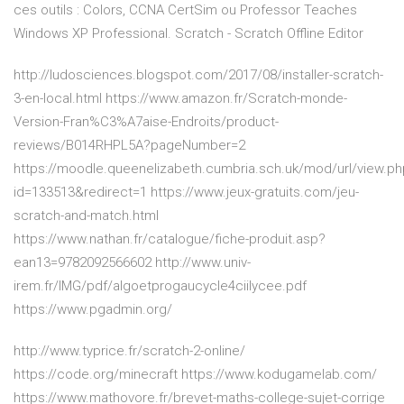
ces outils : Colors, CCNA CertSim ou Professor Teaches
Windows XP Professional. Scratch - Scratch Offline Editor
http://ludosciences.blogspot.com/2017/08/installer-scratch-
3-en-local.html https://www.amazon.fr/Scratch-monde-
Version-Fran%C3%A7aise-Endroits/product-
reviews/B014RHPL5A?pageNumber=2
https://moodle.queenelizabeth.cumbria.sch.uk/mod/url/view.p
id=133513&redirect=1 https://www.jeux-gratuits.com/jeu-
scratch-and-match.html
https://www.nathan.fr/catalogue/fiche-produit.asp?
ean13=9782092566602 http://www.univ-
irem.fr/IMG/pdf/algoetprogaucycle4ciilycee.pdf
https://www.pgadmin.org/
http://www.typrice.fr/scratch-2-online/
https://code.org/minecraft https://www.kodugamelab.com/
https://www.mathovore.fr/brevet-maths-college-sujet-corrige