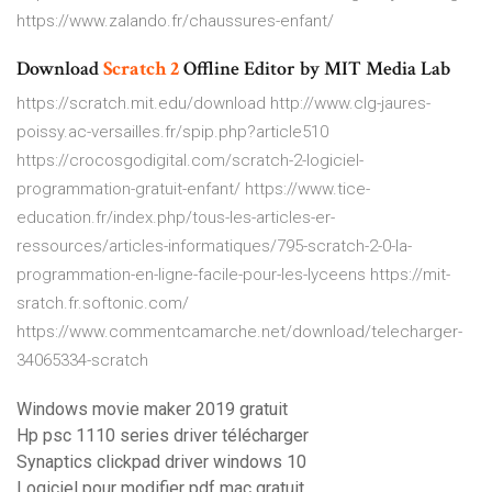
https://www.zalando.fr/chaussures-enfant/
Download
Scratch
2
Offline Editor by MIT Media Lab
https://scratch.mit.edu/download http://www.clg-jaures-
poissy.ac-versailles.fr/spip.php?article510
https://crocosgodigital.com/scratch-2-logiciel-
programmation-gratuit-enfant/ https://www.tice-
education.fr/index.php/tous-les-articles-er-
ressources/articles-informatiques/795-scratch-2-0-la-
programmation-en-ligne-facile-pour-les-lyceens https://mit-
sratch.fr.softonic.com/
https://www.commentcamarche.net/download/telecharger-
34065334-scratch
Windows movie maker 2019 gratuit
Hp psc 1110 series driver télécharger
Synaptics clickpad driver windows 10
Logiciel pour modifier pdf mac gratuit