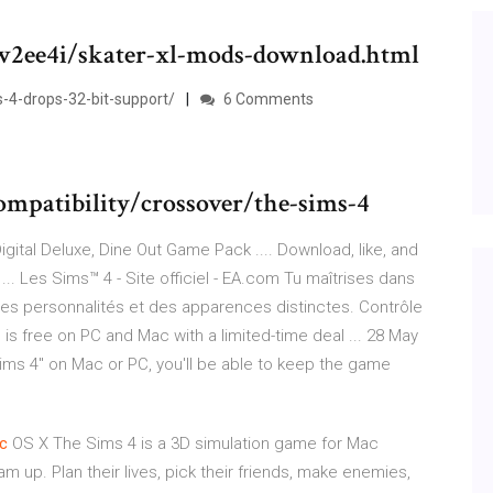
pw2ee4i/skater-xl-mods-download.html
4-drops-32-bit-support/
6 Comments
mpatibility/crossover/the-sims-4
gital Deluxe, Dine Out Game Pack .... Download, like, and
.. Les Sims™ 4 - Site officiel - EA.com Tu maîtrises dans
es personnalités et des apparences distinctes. Contrôle
4' is free on PC and Mac with a limited-time deal ... 28 May
Sims 4" on Mac or PC, you'll be able to keep the game
c
OS X The Sims 4 is a 3D simulation game for Mac
up. Plan their lives, pick their friends, make enemies,