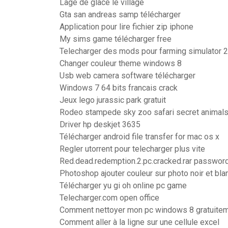
Lage de glace le village
Gta san andreas samp télécharger
Application pour lire fichier zip iphone
My sims game télécharger free
Telecharger des mods pour farming simulator 
Changer couleur theme windows 8
Usb web camera software télécharger
Windows 7 64 bits francais crack
Jeux lego jurassic park gratuit
Rodeo stampede sky zoo safari secret animal
Driver hp deskjet 3635
Télécharger android file transfer for mac os x
Regler utorrent pour telecharger plus vite
Red.dead.redemption.2.pc.cracked.rar passwor
Photoshop ajouter couleur sur photo noir et bla
Télécharger yu gi oh online pc game
Telecharger.com open office
Comment nettoyer mon pc windows 8 gratuite
Comment aller à la ligne sur une cellule excel