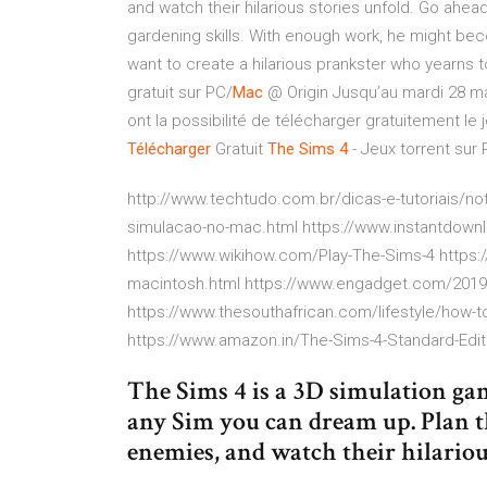
and watch their hilarious stories unfold. Go ahea
gardening skills. With enough work, he might be
want to create a hilarious prankster who yearns to
gratuit sur PC/
Mac
@ Origin Jusqu’au mardi 28 ma
ont la possibilité de télécharger gratuitement le
Télécharger
Gratuit
The Sims
4
- Jeux torrent sur
http://www.techtudo.com.br/dicas-e-tutoriais/not
simulacao-no-mac.html https://www.instantdow
https://www.wikihow.com/Play-The-Sims-4 https
macintosh.html https://www.engadget.com/2019/
https://www.thesouthafrican.com/lifestyle/how-t
https://www.amazon.in/The-Sims-4-Standard-Ed
The Sims 4 is a 3D simulation ga
any Sim you can dream up. Plan th
enemies, and watch their hilariou