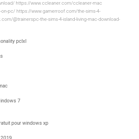
ownload/ https://www.ccleaner.com/ccleaner-mac
-on-pc/ https://www.gamerroof.com/the-sims-4-
/vk.com/@trainerspc-the-sims-4-island-living-mac-download-
nality pclxl
is
 mac
windows 7
ratuit pour windows xp
t 2019