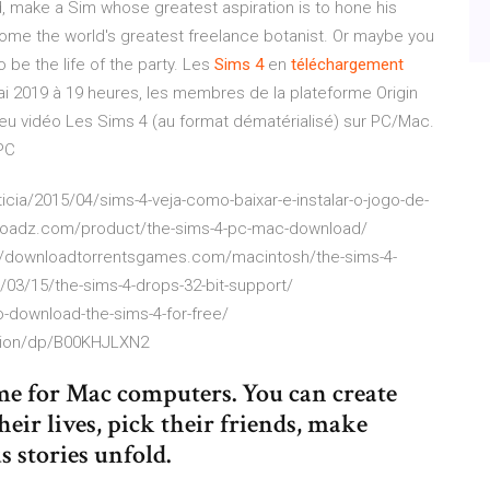
d, make a Sim whose greatest aspiration is to hone his
come the world's greatest freelance botanist. Or maybe you
 be the life of the party. Les
Sims
4
en
téléchargement
i 2019 à 19 heures, les membres de la plateforme Origin
 jeu vidéo Les Sims 4 (au format dématérialisé) sur PC/Mac.
 PC
icia/2015/04/sims-4-veja-como-baixar-e-instalar-o-jogo-de-
nloadz.com/product/the-sims-4-pc-mac-download/
://downloadtorrentsgames.com/macintosh/the-sims-4-
03/15/the-sims-4-drops-32-bit-support/
o-download-the-sims-4-for-free/
ition/dp/B00KHJLXN2
me for Mac computers. You can create
eir lives, pick their friends, make
s stories unfold.