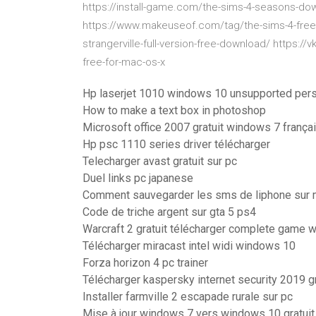
https://install-game.com/the-sims-4-seasons-d
https://www.makeuseof.com/tag/the-sims-4-free
strangerville-full-version-free-download/ https:/
free-for-mac-os-x
Hp laserjet 1010 windows 10 unsupported perso
How to make a text box in photoshop
Microsoft office 2007 gratuit windows 7 frança
Hp psc 1110 series driver télécharger
Telecharger avast gratuit sur pc
Duel links pc japanese
Comment sauvegarder les sms de liphone sur
Code de triche argent sur gta 5 ps4
Warcraft 2 gratuit télécharger complete game 
Télécharger miracast intel widi windows 10
Forza horizon 4 pc trainer
Télécharger kaspersky internet security 2019 g
Installer farmville 2 escapade rurale sur pc
Mise à jour windows 7 vers windows 10 gratui