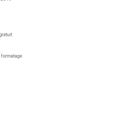
ratuit
s formatage