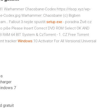
05-31 Warhammer Chaosbane-Codex https://rlsop.xyz/wp-
e-Codex.jpg Warhammer: Chaosbane (c) Bigben
Steam…
Fallout 3 nejde spustit
setup
.
exe
- poradna Živě.cz
 to píše Please Insert Correct DVD ROM Select OK AND
 GB RAM 64 BIT System &
CzTorrent - 1. CZ Free Torrent
nt tracker
Windows
10 Activator For All Versions| Universal
os
charger
windows 7
d gratuit