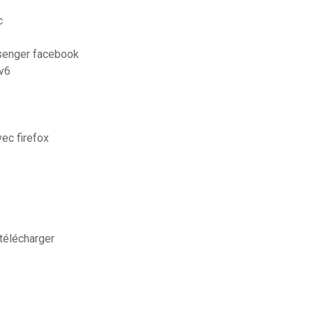
c
senger facebook
 v6
ec firefox
 télécharger