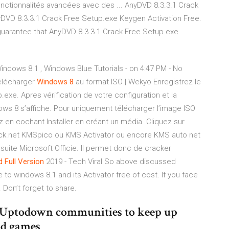
onctionnalités avancées avec des ... AnyDVD 8.3.3.1 Crack
DVD 8.3.3.1 Crack Free Setup.exe Keygen Activation Free.
t guarantee that AnyDVD 8.3.3.1 Crack Free Setup.exe
ndows 8.1 , Windows Blue Tutorials - on 4:47 PM - No
élécharger
Windows
8
au format ISO | Wekyo Enregistrez le
p.exe. Apres vérification de votre configuration et la
ndows 8 s’affiche. Pour uniquement télécharger l’image ISO
 en cochant Installer en créant un média. Cliquez sur
rack.net KMSpico ou KMS Activator ou encore KMS auto net
suite Microsoft Officie. Il permet donc de cracker
 Full Version
2019 - Tech Viral So above discussed
to windows 8.1 and its Activator free of cost. If you face
Don’t forget to share.
l Uptodown communities to keep up
nd games