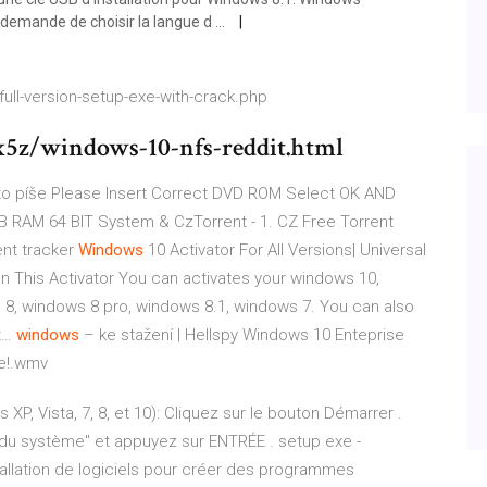
 demande de choisir la langue d ...
full-version-setup-exe-with-crack.php
5z/windows-10-nfs-reddit.html
 to píše Please Insert Correct DVD ROM Select OK AND
 GB RAM 64 BIT System &
CzTorrent - 1. CZ Free Torrent
nt tracker
Windows
10 Activator For All Versions| Universal
In This Activator You can activates your windows 10,
 8, windows 8 pro, windows 8.1, windows 7. You can also
t…
windows
– ke stažení | Hellspy
Windows 10 Enteprise
ce!.wmv
XP, Vista, 7, 8, et 10): Cliquez sur le bouton Démarrer .
 du système" et appuyez sur ENTRÉE . setup exe -
tallation de logiciels pour créer des programmes