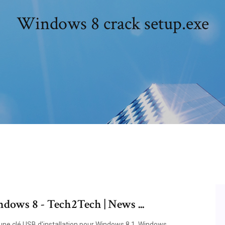
Windows 8 crack setup.exe
dows 8 - Tech2Tech | News ...
une clé USB d'installation pour Windows 8.1. Windows