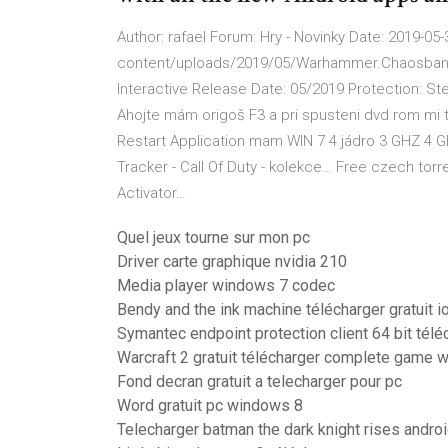
Author: rafael Forum: Hry - Novinky Date: 2019-
content/uploads/2019/05/Warhammer.Chaosban
Interactive Release Date: 05/2019 Protection: 
Ahojte mám origoš F3 a pri spusteni dvd rom mi
Restart Application mam WIN 7 4 jádro 3 GHZ 4
Tracker - Call Of Duty - kolekce…
Free czech torre
Activator…
Quel jeux tourne sur mon pc
Driver carte graphique nvidia 210
Media player windows 7 codec
Bendy and the ink machine télécharger gratuit i
Symantec endpoint protection client 64 bit télé
Warcraft 2 gratuit télécharger complete game 
Fond decran gratuit a telecharger pour pc
Word gratuit pc windows 8
Telecharger batman the dark knight rises androi