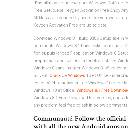
d'installation setup.exe pour Windows Doté de f
Free Setup.exe Keygen Activation Free Enjoy Any
All files are uploaded by users like you, we can’
Keygen Activation Free are up to date.
Download Windows 8.1 build 9385 Setup.exe in Wi
comments Windows 8.1 build leaks continues. T
fichier, puis lancez l’ application Windows 8-Setu
préparation des fichiers, la fenêtre Installer Wi
Windows 8 sans installer Windows 8, sélectionnez
Suivant.
Crack
de
Windows
10 et Office - interc
est le célèbre activateur de Windows 10 et de la 
Windows 10 et Office.
Windows 8.1 Free Download
Windows 8.1 Free Download Full Version, upgrade 
any problem feel free to ask in below comments. 
Communauté. Follow the officia
with all the new Android apps a