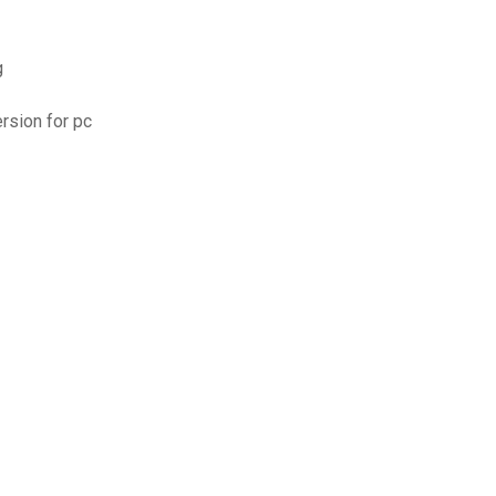
g
ersion for pc