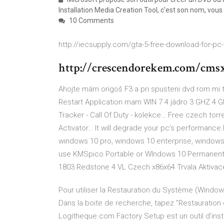
Installation Media Creation Tool, c'est son nom, vous
10 Comments
http://iecsupply.com/gta-5-free-download-for-pc-
http://crescendorekem.com/cmsx
Ahojte mám origoš F3 a pri spusteni dvd rom mi
Restart Application mam WIN 7 4 jádro 3 GHZ 4
Tracker - Call Of Duty - kolekce…
Free czech torre
Activator…
It will degrade your pc’s performance.
windows 10 pro, windows 10 enterprise, windows
use KMSpico Portable or WIndows 10 Permanen
1803 Redstone 4 VL Czech x86x64 Trvala Aktiva
Pour utiliser la Restauration du Système (Windows 
Dans la boite de recherche, tapez "Restauration
Logitheque.com Factory Setup est un outil d'ins