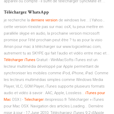
appareil ou compte - il suffit de télécharger SyncMate et ...
Téléchargez WhatsApp
je recherche la
derniere
version
de windows live... | Yahoo…
cette version n'existe pas sur mac osX, tu peux mettre en
parallèle skype en audio, la prochaine version microsoft
promise pour l'été prochain peut être ? tu as pour la visio
Amsn pour mac à télécharger sur www.logicielmac.com,
autrement tu as SKYPE qui fait l'audio et vidéo entre mac et...
Télécharger
iTunes
Gratuit - WinMacSofts iTunes est un
lecteur multimédia développé par Apple permettant de
synchroniser les mobiles comme iPod, iPhone, iPad. Comme
les lecteurs multimédias simples comme Windows Media
Player, VLC, GOM Player, iTunes supporte plusieurs formats
audio et vidéo à savoir : AAC, Apple, Lossless...
iTunes
pour
Mac
OSX | -
Telecharger
.itespresso.fr Télécharger » iTunes
pour Mac OSX. Navigation des articles.Loading... Dernière
mise à jour - 17 June 2010. Téléchargez iTunes 9.2 d’Apple